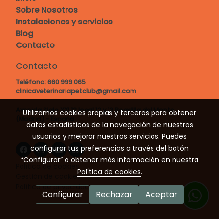
Sobre Nosotros
Instalaciones y servicios
Blog
Contacto
Contacto
Teléfono:
660 999 065
clinicaveterinariapetclub@gmail.com
Avenida Siglo XXI 12 local 12 y 13 Boadilla del Monte
Utilizamos cookies propias y terceros para obtener
(Madrid) - España
datos estadísticos de la navegación de nuestros
usuarios y mejorar nuestros servicios. Puedes
configurar tus preferencias a través del botón
“Configurar” o obtener más información en nuestra
Política de cookies
Política de cookies
.
Gestión de cookies
Política de privacidad
Configurar
Rechazar
Aceptar