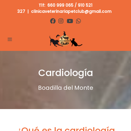
Tlf:
660 999 065
/
910 521
327
|
clinicaveterinariapetclub@gmail.com
Cardiología
Boadilla del Monte
¿Qué es la cardiología