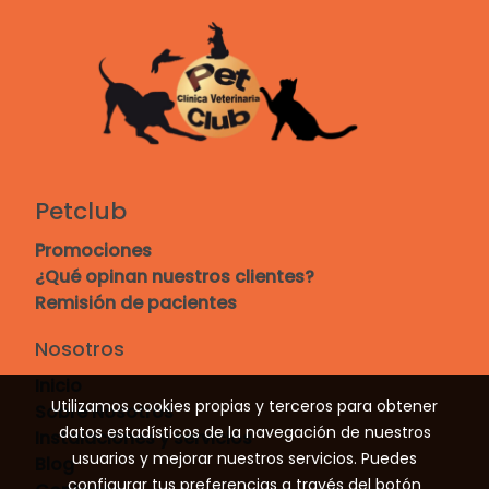
Petclub
Promociones
¿Qué opinan nuestros clientes?
Remisión de pacientes
Nosotros
Inicio
Utilizamos cookies propias y terceros para obtener
Sobre Nosotros
datos estadísticos de la navegación de nuestros
Instalaciones y servicios
usuarios y mejorar nuestros servicios. Puedes
Blog
configurar tus preferencias a través del botón