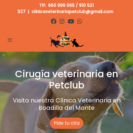
Tlf:
660 999 065
/
910 521
327
|
clinicaveterinariapetclub@gmail.com
Cirugía veterinaria en
Petclub
Visita nuestra Clínica Veterinaria en
Boadilla del Monte
Pide tu cita